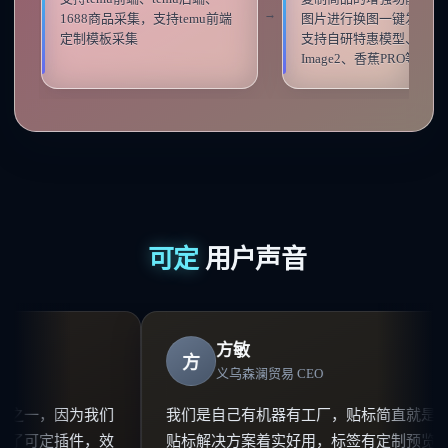
→
1688商品采集，支持temu前端
图片进行换图一键发布；
定制模板采集
支持自研特惠模型、GPT
Image2、香蕉PRO等模型
可定
用户声音
方敏
方
义乌森澜贸易 CEO
一，因为我们
我们是自己有机器有工厂，贴标简直就是噩梦，
可定插件，效
贴标解决方案着实好用，标签有定制预览图，定