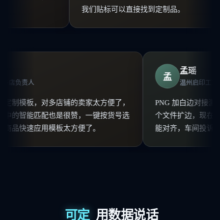
我们贴标可以直接找到定制品。
孟瑶
孟
拓电商 多店负责人
温州启
，共享定制模板，对多店铺的卖家太方便了，
PNG 加白边
板工具中的智能匹配也是很赞，一键按货号选
个文件扩边，
SKU的商品快速应用模板太方便了。
能对齐，车间
可定
用数据说话