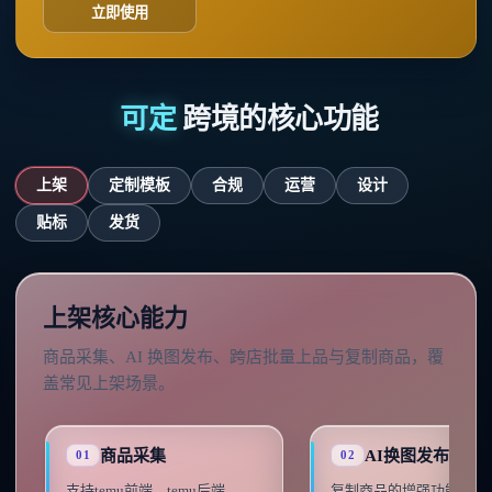
立即使用
可定
跨境的核心功能
上架
定制模板
合规
运营
设计
贴标
发货
上架核心能力
商品采集、AI 换图发布、跨店批量上品与复制商品，覆
盖常见上架场景。
商品采集
AI换图发布
01
02
支持temu前端、temu后端、
复制商品的增强功能，对